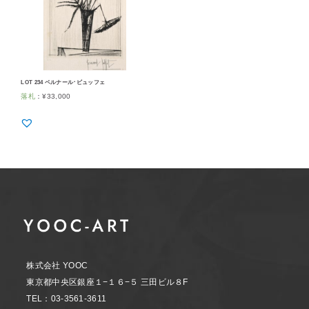
LOT 234 ベルナール･ビュッフェ
落札
：
¥
33,000
株式会社 YOOC
東京都中央区銀座１−１６−５ 三田ビル８F
TEL：03-3561-3611