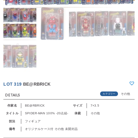
LOT 319
BE@RBRICK
その他
カテゴリー
DETAILS
作家名
BE@RBRICK
サイズ
7×3.5
タイトル
SPIDER-MAN 100% -20点組-
体裁
その他
技法
フィギュア
備考
オリジナルケース付 その他 未開封品