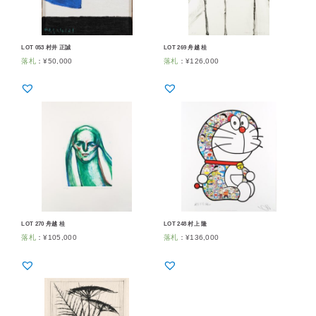
LOT 053 村井 正誠
LOT 269 舟越 桂
落札
：
¥
50,000
落札
：
¥
126,000
LOT 270 舟越 桂
LOT 248 村上 隆
落札
：
¥
105,000
落札
：
¥
136,000