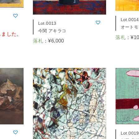
Lot.0014
Lot.0013
オートモ
今関 アキラコ
しました
。
落札
：
¥
1
落札
：
¥
6,000
Lot.0019