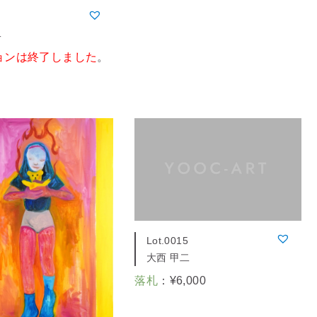
二
ョンは終了しました
。
Lot.0015
大西 甲二
落札
：
¥
6,000