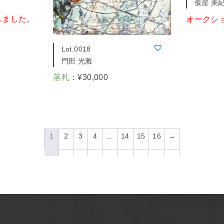
仮屋 美
しました
。
オークシ
Lot.0018
門田 光雅
落札
：
¥
30,000
1
2
3
4
…
14
15
16
→