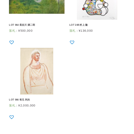
LOT 064 長谷川 潾二郎
LOT 248 村上 隆
落札
：
¥
500,000
落札
：
¥
136,000
LOT 066 有元 利夫
落札
：
¥
2,000,000