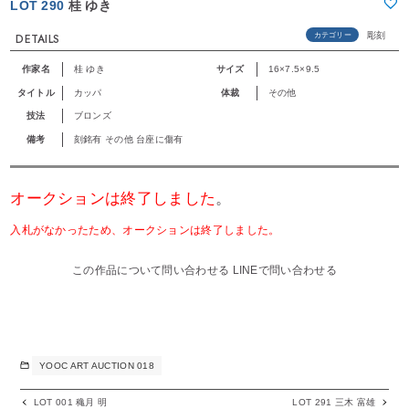
LOT 290
桂 ゆき
彫刻
カテゴリー
DETAILS
作家名
桂 ゆき
サイズ
16×7.5×9.5
タイトル
カッパ
体裁
その他
技法
ブロンズ
備考
刻銘有 その他 台座に傷有
オークションは終了しました
。
入札がなかったため、オークションは終了しました。
この作品について問い合わせる
LINEで問い合わせる
YOOC ART AUCTION 018
LOT 001 穐月 明
LOT 291 三木 富雄