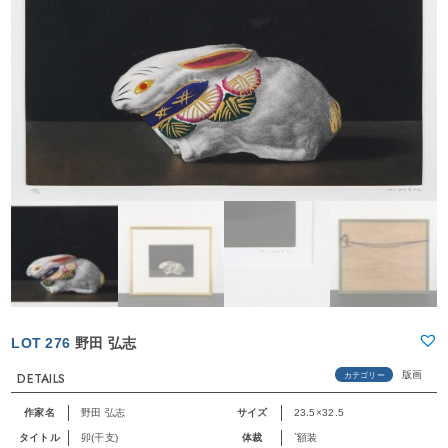
LOT 276
野田 弘志
版画
カテゴリー
DETAILS
作家名
野田 弘志
サイズ
23.5×32.5
タイトル
卯(干支)
体裁
`額装