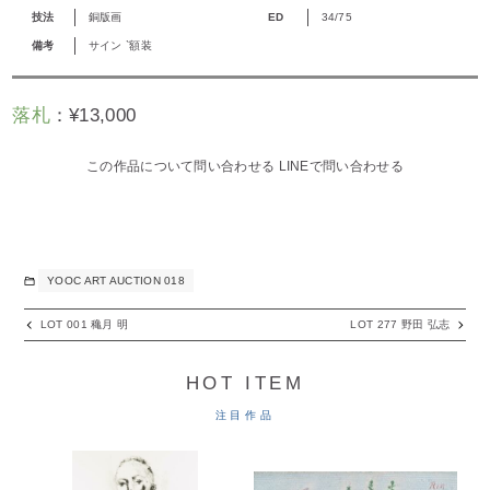
技法
銅版画
ED
34/75
備考
サイン `額装
落札
：
¥
13,000
この作品について問い合わせる
LINEで問い合わせる
YOOC ART AUCTION 018
LOT 001 穐月 明
LOT 277 野田 弘志
HOT ITEM
注目作品