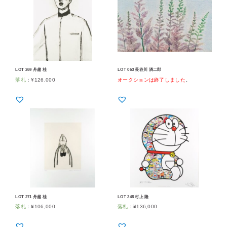
LOT 269 舟越 桂
LOT 063 長谷川 潾二郎
落札
：
¥
126,000
オークションは終了しました
。
LOT 271 舟越 桂
LOT 248 村上 隆
落札
：
¥
106,000
落札
：
¥
136,000