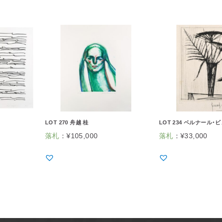
LOT 270 舟越 桂
LOT 234 ベルナール･
落札
：
¥
105,000
落札
：
¥
33,000