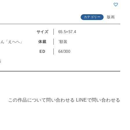
版画
カテゴリー
サイズ
65.5×57.4
もん「えへへ」
体裁
`額装
ED
64/300
装
この作品について問い合わせる
LINEで問い合わせる