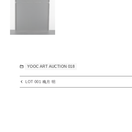
YOOC ART AUCTION 018
LOT 001 穐月 明