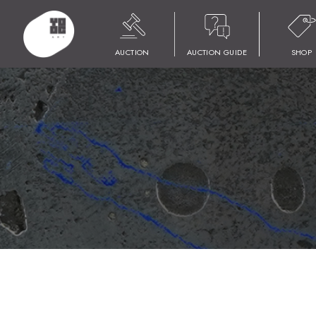
HOME
商品
YOOC ART AUCTION 018
LOT 248 村上 隆
AUCTION
AUCTION GUIDE
SHOP