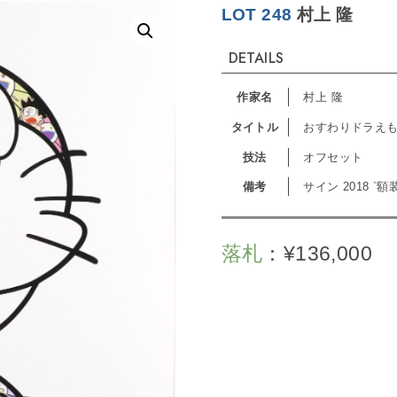
LOT 248
村上 隆
DETAILS
作家名
村上 隆
タイトル
おすわりドラえ
技法
オフセット
備考
サイン 2018 `額
落札
：
¥
136,000