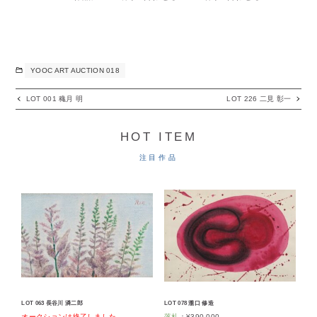
YOOC ART AUCTION 018
LOT 001 穐月 明
LOT 226 二見 彰一
HOT ITEM
注目作品
LOT 063 長谷川 潾二郎
LOT 078 瀧口 修造
オークションは終了しました
。
落札
：
¥
390,000