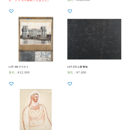
LOT 154 クリスト
LOT 272 上前 智祐
落札
：
¥
12,000
落札
：
¥
7,000