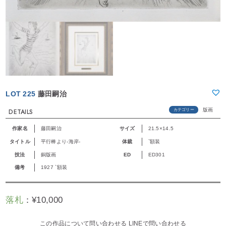
LOT 225
藤田嗣治
版画
カテゴリー
DETAILS
作家名
藤田嗣治
サイズ
21.5×14.5
タイトル
平行棒より-海岸-
体裁
`額装
技法
銅版画
ED
ED301
備考
1927 `額装
落札
：
¥
10,000
この作品について問い合わせる
LINEで問い合わせる