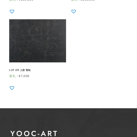
LOT 272 上前 智祐
落札
：
¥
7,000