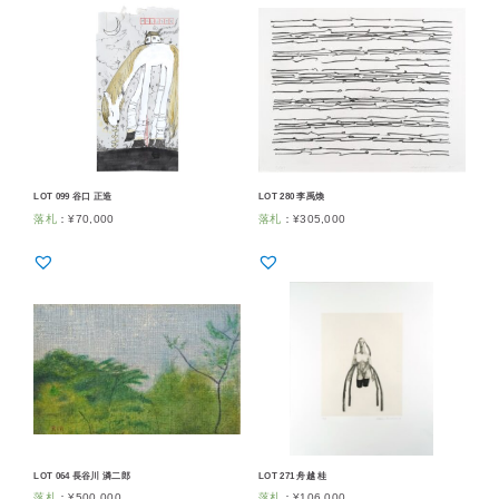
LOT 099 谷口 正造
LOT 280 李禹煥
落札
：
¥
70,000
落札
：
¥
305,000
LOT 064 長谷川 潾二郎
LOT 271 舟越 桂
落札
：
¥
500,000
落札
：
¥
106,000