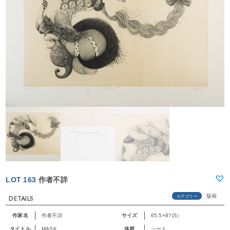
LOT 163
作者不詳
版画
カテゴリー
DETAILS
作家名
作者不詳
サイズ
65.5×87(S）
タイトル
MASK
体裁
シート