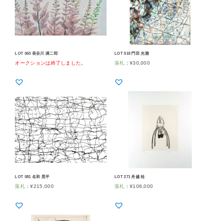
LOT 063 長谷川 潾二郎
LOT 018 門田 光雅
オークションは終了しました
。
落札
：
¥
30,000
LOT 081 名和 晃平
LOT 271 舟越 桂
落札
：
¥
215,000
落札
：
¥
106,000