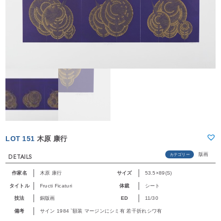
LOT 151
木原 康行
版画
カテゴリー
DETAILS
作家名
木原 康行
サイズ
53.5×89(S)
タイトル
Fructi Ficaturi
体裁
シート
技法
銅版画
ED
11/30
備考
サイン 1984 `額装 マージンにシミ有 若干折れシワ有