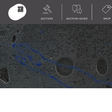
HOME
商品
YOOC ART AUCTION 018
LOT 142 北川 民次
AUCTION
AUCTION GUIDE
SHOP