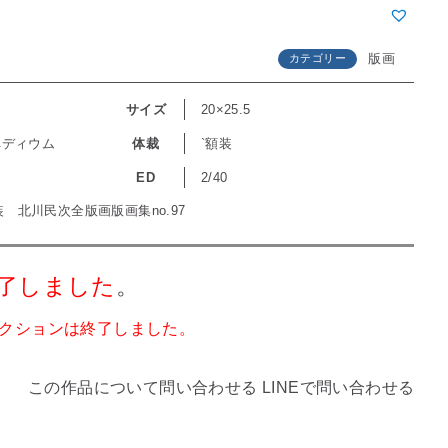
版画
カテゴリー
サイズ
20×25.5
ペディウム
体裁
`額装
ED
2/40
額装 北川民次全版画版画集no.97
了しました
。
クションは終了しました。
この作品について問い合わせる
LINEで問い合わせる