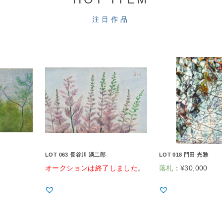
注目作品
LOT 063 長谷川 潾二郎
LOT 018 門田 光雅
オークションは終了しました
。
落札
：
¥
30,000