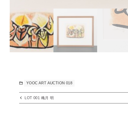
YOOC ART AUCTION 018
LOT 001 穐月 明