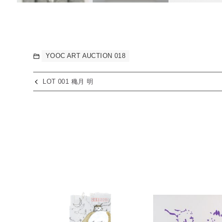
YOOC ART AUCTION 018
LOT 001 穐月 明