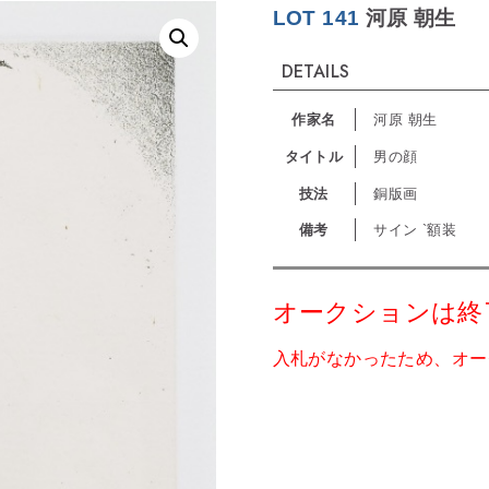
LOT 141
河原 朝生
DETAILS
作家名
河原 朝生
タイトル
男の顔
技法
銅版画
備考
サイン `額装
オークションは終
入札がなかったため、オー