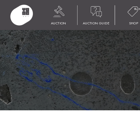
HOME
商品
YOOC ART AUCTION 018
LOT 141 河原 朝生
AUCTION
AUCTION GUIDE
SHOP