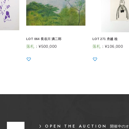
LOT 064 長谷川 潾二郎
LOT 271 舟越 桂
落札
：
¥
500,000
落札
：
¥
106,000
OPEN THE AUCTION
開催中の