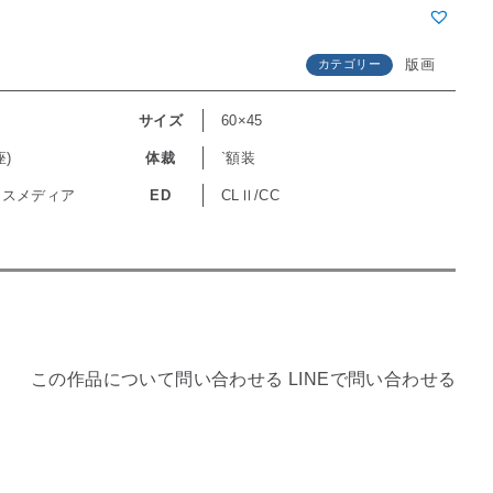
版画
カテゴリー
サイズ
60×45
)
体裁
`額装
クスメディア
ED
CLⅡ/CC
この作品について問い合わせる
LINEで問い合わせる