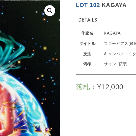
LOT 102
KAGAYA
DETAILS
作家名
KAGAYA
タイトル
スコーピアス(蠍座
技法
キャンバス・ミ
備考
サイン `額装
落札
：
¥
12,000