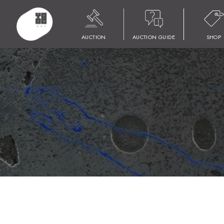
HOME
商品
YOOC ART AUCTION 018
LOT 102 KAGAYA
AUCTION
AUCTION GUIDE
SHOP