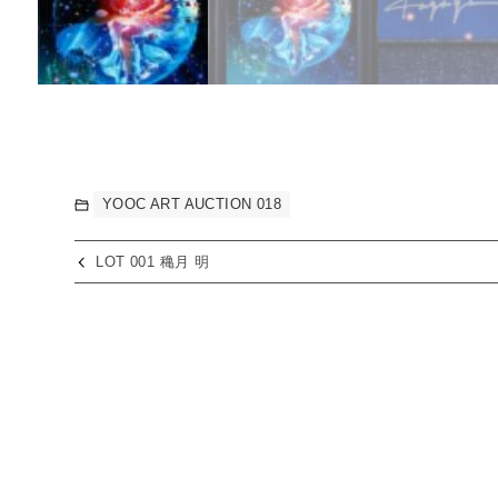
YOOC ART AUCTION 018
LOT 001 穐月 明