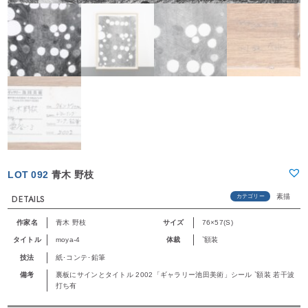
LOT 092
青木 野枝
素描
カテゴリー
DETAILS
作家名
青木 野枝
サイズ
76×57(S)
タイトル
moya-4
体裁
`額装
技法
紙･コンテ･鉛筆
備考
裏板にサインとタイトル 2002「ギャラリー池田美術」シール `額装 若干波
打ち有