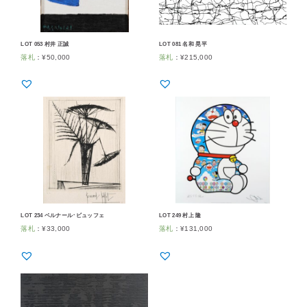
LOT 053 村井 正誠
LOT 081 名和 晃平
落札
：
¥
50,000
落札
：
¥
215,000
LOT 234 ベルナール･ビュッフェ
LOT 249 村上 隆
落札
：
¥
33,000
落札
：
¥
131,000