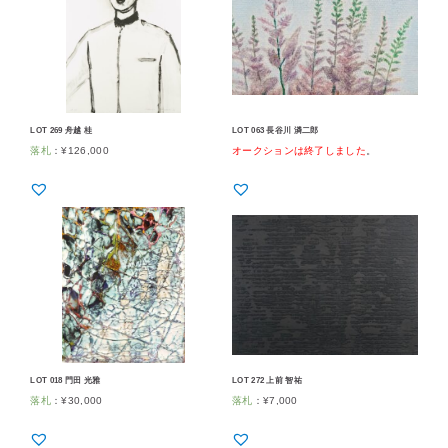
LOT 269 舟越 桂
LOT 063 長谷川 潾二郎
落札
：
¥
126,000
オークションは終了しました
。
LOT 018 門田 光雅
LOT 272 上前 智祐
落札
：
¥
30,000
落札
：
¥
7,000