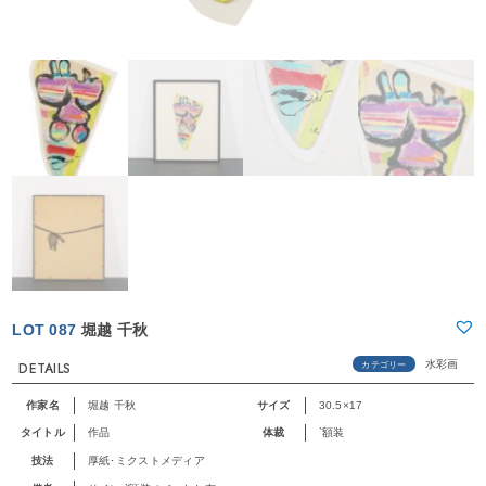
LOT 087
堀越 千秋
水彩画
カテゴリー
DETAILS
作家名
堀越 千秋
サイズ
30.5×17
タイトル
作品
体裁
`額装
技法
厚紙･ミクストメディア