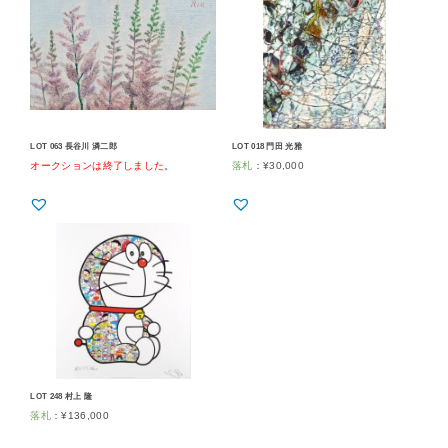
LOT 063 長谷川 潾二郎
LOT 018 門田 光雅
オークションは終了しました
。
落札
：
¥
30,000
LOT 248 村上 隆
落札
：
¥
136,000