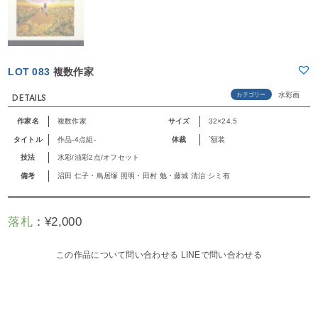
LOT 083
複数作家
水彩画
カテゴリー
DETAILS
作家名
複数作家
サイズ
32×24.5
タイトル
作品‐4点組‐
体裁
`額装
技法
水彩/油彩2点/オフセット
備考
沼田 仁子・鳥居塚 照明・田村 勉・藤城 清治 シミ有
落札
：
¥
2,000
この作品について問い合わせる
LINEで問い合わせる