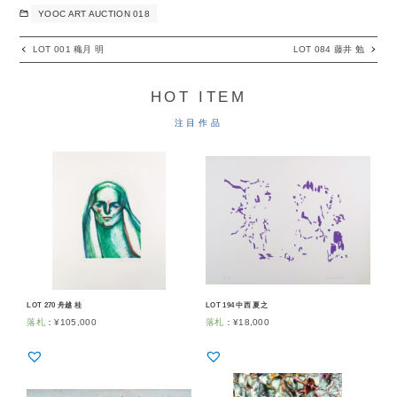
YOOC ART AUCTION 018
LOT 001 穐月 明
LOT 084 藤井 勉
HOT ITEM
注目作品
LOT 270 舟越 桂
LOT 194 中西 夏之
落札
：
¥
105,000
落札
：
¥
18,000