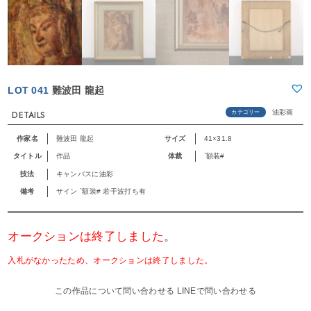
LOT 041
難波田 龍起
油彩画
カテゴリー
DETAILS
作家名
難波田 龍起
サイズ
41×31.8
タイトル
作品
体裁
`額装#
技法
キャンバスに油彩
備考
サイン `額装# 若干波打ち有
オークションは終了しました
。
入札がなかったため、オークションは終了しました。
この作品について問い合わせる
LINEで問い合わせる