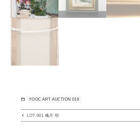
YOOC ART AUCTION 018
LOT 001 穐月 明