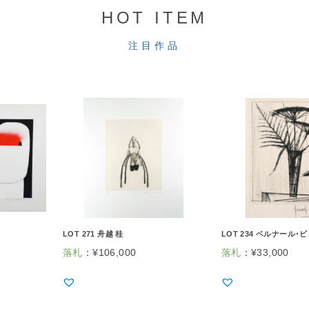
HOT ITEM
注目作品
LOT 271 舟越 桂
LOT 234 ベルナール･
落札
：
¥
106,000
落札
：
¥
33,000