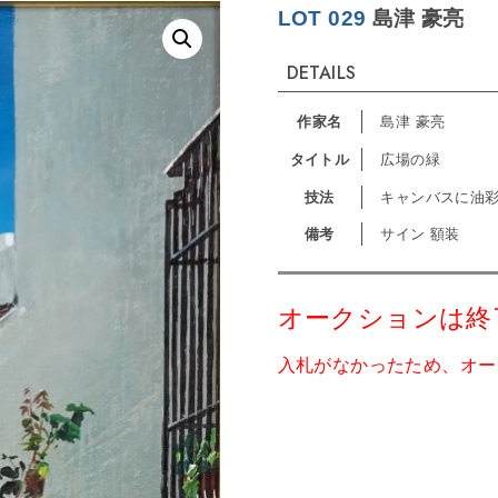
LOT 029
島津 豪亮
DETAILS
作家名
島津 豪亮
タイトル
広場の緑
技法
キャンバスに油
備考
サイン 額装
オークションは終
入札がなかったため、オー