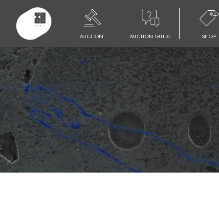
HOME
商品
YOOC ART AUCTION 018
LOT 029 島津 豪亮
AUCTION
AUCTION GUIDE
SHOP