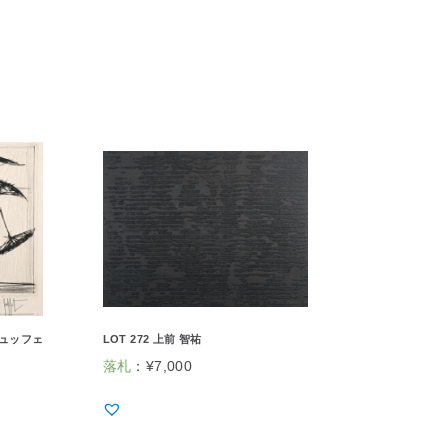
ビュッフェ
LOT 272 上前 智祐
落札
：
¥
7,000