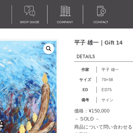
SHOP GUIDE
COMPANY
CONTACT
平子 雄一｜Gift 14
DETAILS
作家
平子 雄一
サイズ
70×58
ED
ED75
備考
サイン
価格：
¥
150,000
－ SOLD －
商品について問い合わせる