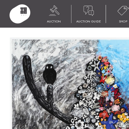
HOME
商品
平子 雄一｜Gift 14
AUCTION
AUCTION GUIDE
SHOP