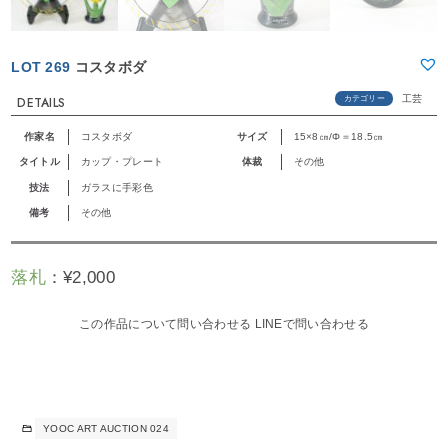
LOT 269
コスタボダ
工芸
カテゴリー
DETAILS
作家名
コスタボダ
サイズ
15×8㎝/Φ＝18.5㎝
タイトル
カップ・プレート
体裁
その他
技法
ガラスに手彩色
備考
その他
落札
：
¥
2,000
この作品について問い合わせる
LINEで問い合わせる
YOOC ART AUCTION 024