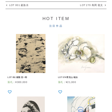
LOT 001 顧洛水
LOT 270 島岡 龍太
HOT ITEM
注目作品
LOT 051 猪熊 弦一郎
LOT 074 野見山 暁治
落札
：
¥
300,000
落札
：
¥
21,000