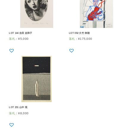
LOT 144 合田 佐和子
LOT 052 大竹 伸朗
落札
：
¥
5,000
落札
：
¥
175,000
LOT 231 山中 現
落札
：
¥
8,000