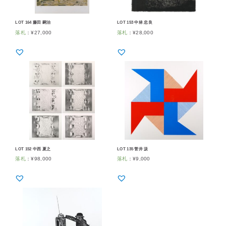
LOT 164 藤田 嗣治
LOT 153 中林 忠良
落札
：
¥
27,000
落札
：
¥
28,000
LOT 152 中西 夏之
LOT 135 菅井 汲
落札
：
¥
98,000
落札
：
¥
9,000