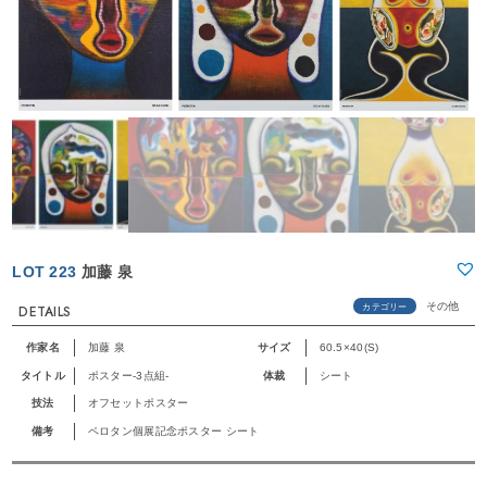
LOT 223
加藤 泉
その他
カテゴリー
DETAILS
作家名
加藤 泉
サイズ
60.5×40(S)
タイトル
ポスター-3点組-
体裁
シート
技法
オフセットポスター
備考
ペロタン個展記念ポスター シート