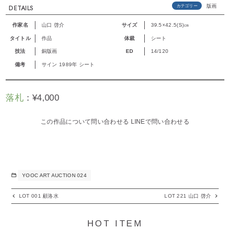
版画
カテゴリー
DETAILS
作家名
山口 啓介
サイズ
39.5×42.5(S)㎝
タイトル
作品
体裁
シート
技法
銅版画
ED
14/120
備考
サイン 1989年 シート
落札
：
¥
4,000
この作品について問い合わせる
LINEで問い合わせる
YOOC ART AUCTION 024
LOT 001 顧洛水
LOT 221 山口 啓介
HOT ITEM