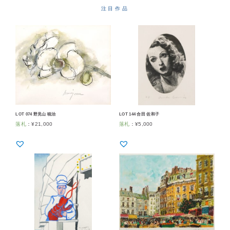
注目作品
LOT 074 野見山 暁治
LOT 144 合田 佐和子
落札
：
¥
21,000
落札
：
¥
5,000