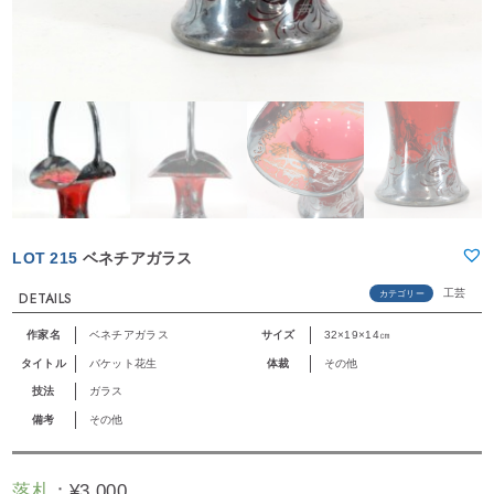
LOT 215
ベネチアガラス
工芸
カテゴリー
DETAILS
作家名
ベネチアガラス
サイズ
32×19×14㎝
タイトル
バケット花生
体裁
その他
技法
ガラス
備考
その他
落札
：
¥
3,000