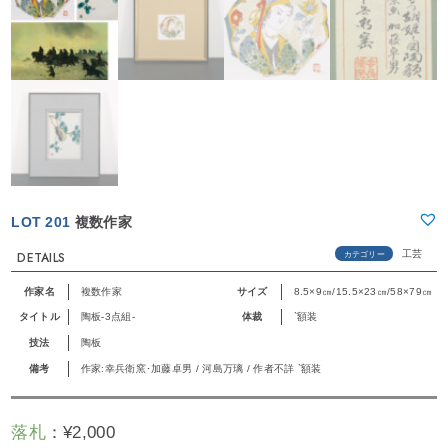
LOT 201
複数作家
工芸
カテゴリー
DETAILS
作家名
複数作家
サイズ
8.5×9㎝/15.5×23㎝/58×79㎝
タイトル
陶板-3点組-
体裁
`額装
技法
陶板
備考
作家:幸兵衛窯･加藤卓男 / 河島万璃 / 作者不詳 `額装
落札
：
¥
2,000