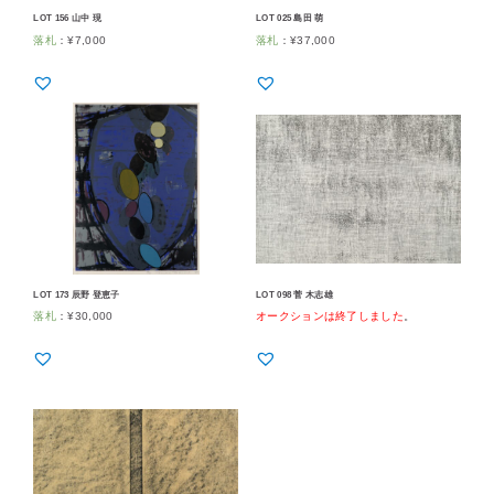
LOT 156 山中 現
LOT 025 島田 萌
落札
：
¥
7,000
落札
：
¥
37,000
LOT 173 辰野 登恵子
LOT 098 菅 木志雄
落札
：
¥
30,000
オークションは終了しました
。