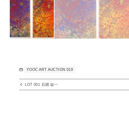
YOOC ART AUCTION 019
LOT 001 石踊 紘一