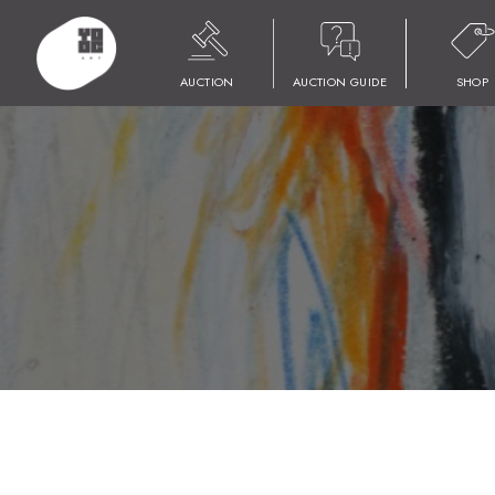
HOME
商品
YOOC ART AUCTION 019
LOT 197 靉嘔
AUCTION
AUCTION GUIDE
SHOP