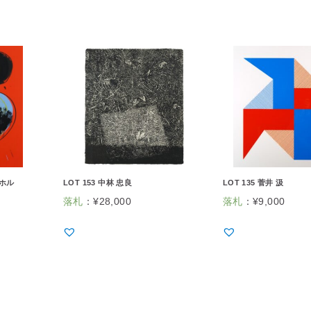
ーホル
LOT 153 中林 忠良
LOT 135 菅井 汲
落札
：
¥
28,000
落札
：
¥
9,000