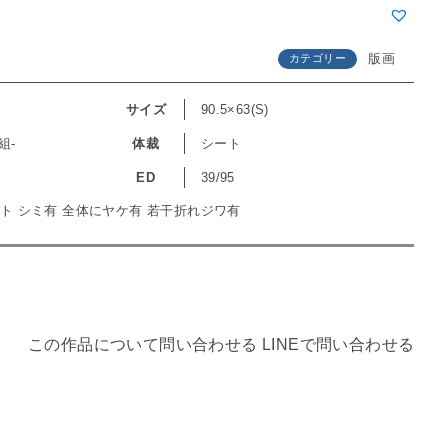
版画
カテゴリー
サイズ
90.5×63(S)
組-
体裁
シート
ン
ED
39/95
シート シミ有 全体にヤケ有 若干折れジワ有
この作品について問い合わせる
LINEで問い合わせる