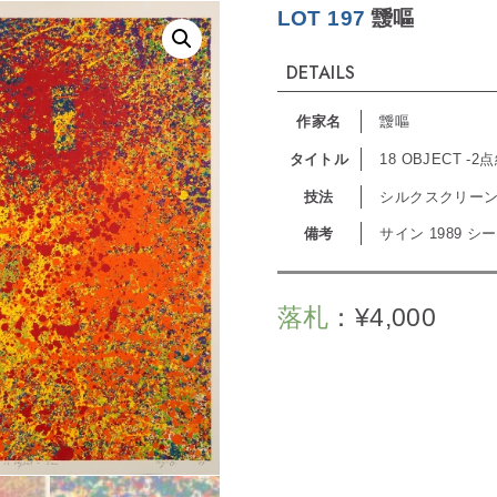
LOT 197
靉嘔
DETAILS
作家名
靉嘔
タイトル
18 OBJECT -2点
技法
シルクスクリー
備考
サイン 1989 
落札
：
¥
4,000