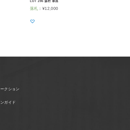
LOT 286 森村 泰昌
落札
：
¥
12,000
オークション
ョンガイド