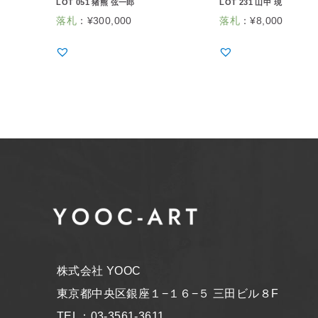
LOT 051 猪熊 弦一郎
LOT 231 山中 現
落札
：
¥
300,000
落札
：
¥
8,000
株式会社 YOOC
東京都中央区銀座１−１６−５ 三田ビル８F
TEL：03-3561-3611