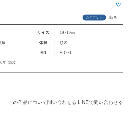
版画
カテゴリー
サイズ
19×19㎝
魚屋-
体裁
額装
ED
ED261
60年 額装
この作品について問い合わせる
LINEで問い合わせる