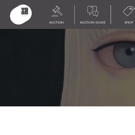
HOME
商品
YOOC ART AUCTION 024
LOT 197 藤田 嗣治
AUCTION
AUCTION GUIDE
SHOP