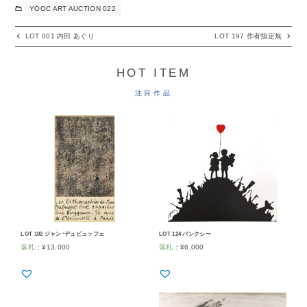
YOOC ART AUCTION 022
LOT 001 内田 あぐり
LOT 197 作者指定無
HOT ITEM
注目作品
LOT 102 ジャン･デュビュッフェ
LOT 124 バンクシー
落札
：
¥
13,000
落札
：
¥
6,000