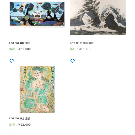
LOT 134 藤城 清治
LOT 121 野見山 暁治
落札
：
¥
61,000
落札
：
¥
11,000
LOT 150 棟方 志功
落札
：
¥
52,000