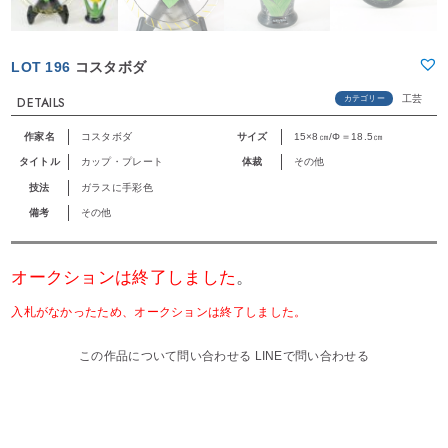
LOT 196
コスタボダ
工芸
カテゴリー
DETAILS
作家名
コスタボダ
サイズ
15×8㎝/Φ＝18.5㎝
タイトル
カップ・プレート
体裁
その他
技法
ガラスに手彩色
備考
その他
オークションは終了しました
。
入札がなかったため、オークションは終了しました。
この作品について問い合わせる
LINEで問い合わせる