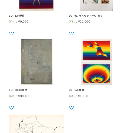
LOT 179 靉嘔
LOT 097 サルヴァドール･ダリ
落札
：
¥
9,000
落札
：
¥
22,000
LOT 083 柿崎 兆
LOT 178 靉嘔
落札
：
¥
33,000
落札
：
¥
6,000