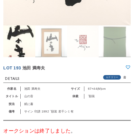
LOT 193
池田 満寿夫
書
カテゴリー
DETAILS
作家名
池田 満寿夫
サイズ
67×44(M)cm
タイトル
山の音
体裁
`額装
技法
紙に書
備考
サイン 印譜 1992 `額装 若干シミ有
オークションは終了しました
。