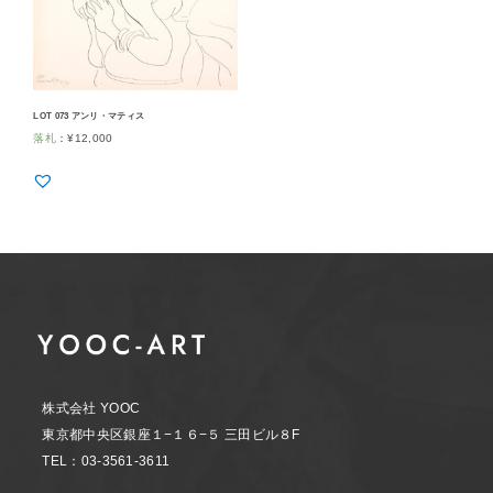
LOT 073 アンリ・マティス
落札
：
¥
12,000
株式会社 YOOC
東京都中央区銀座１−１６−５ 三田ビル８F
TEL：03-3561-3611