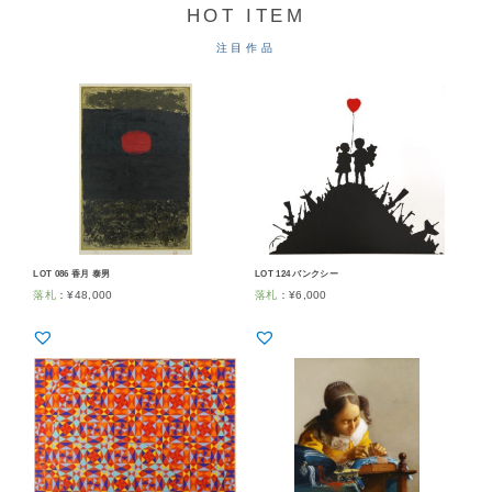
HOT ITEM
注目作品
LOT 086 香月 泰男
LOT 124 バンクシー
落札
：
¥
48,000
落札
：
¥
6,000