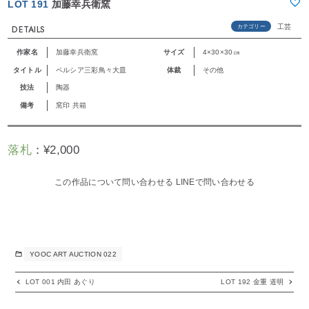
LOT 191
加藤幸兵衛窯
工芸
カテゴリー
DETAILS
作家名
加藤幸兵衛窯
サイズ
4×30×30㎝
タイトル
ペルシア三彩鳥々大皿
体裁
その他
技法
陶器
備考
窯印 共箱
落札
：
¥
2,000
この作品について問い合わせる
LINEで問い合わせる
YOOC ART AUCTION 022
LOT 001 内田 あぐり
LOT 192 金重 道明