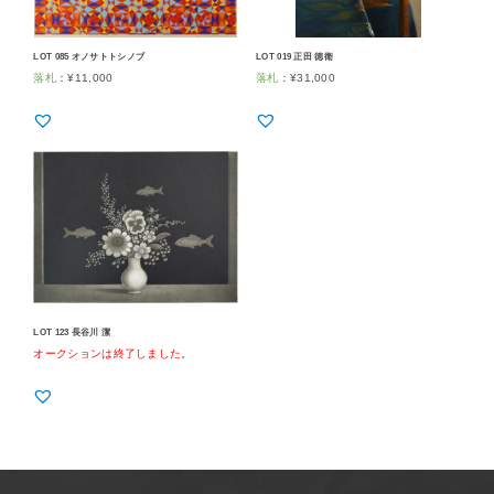
LOT 085 オノサトトシノブ
LOT 019 正田 徳衛
落札
：
¥
11,000
落札
：
¥
31,000
LOT 123 長谷川 潔
オークションは終了しました
。