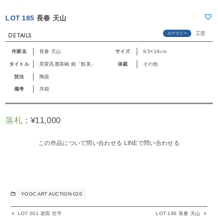
LOT 185
長春 天山
工芸
カテゴリー
DETAILS
作家名
長春 天山
サイズ
9.5×16cm
タイトル
窯変高麗茶碗 銘「観美」
体裁
その他
技法
陶器
備考
共箱
落札
：
¥
11,000
この作品について問い合わせる
LINEで問い合わせる
YOOC ART AUCTION 020
LOT 001 岩田 壮平
LOT 186 長春 天山