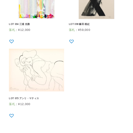
LOT 034 三浦 光雅
LOT 098 篠田 桃紅
落札
：
¥
12,000
落札
：
¥
59,000
LOT 073 アンリ・マティス
落札
：
¥
12,000