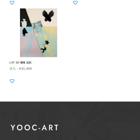
LOT 157 横尾 忠則
落札
：
¥
31,000