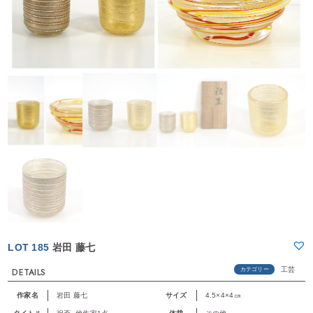
LOT 185
岩田 藤七
工芸
カテゴリー
DETAILS
作家名
岩田 藤七
サイズ
4.5×4×4㎝