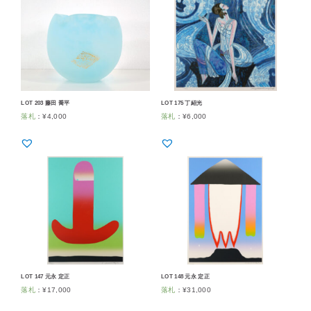
LOT 203 藤田 喬平
LOT 175 丁紹光
落札
：
¥
4,000
落札
：
¥
6,000
LOT 147 元永 定正
LOT 148 元永 定正
落札
：
¥
17,000
落札
：
¥
31,000