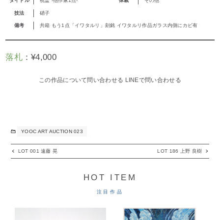
タイトル
祝盃 -他作家1点-
体裁
その他
技法
硝子
備考
共箱 もう1点「イワタルリ」刻銘 イワタルリ作品ガラス内側にカビ有
落札
：
¥
4,000
この作品について問い合わせる
LINEで問い合わせる
YOOC ART AUCTION 023
LOT 001 遠藤 晃
LOT 186 上野 良樹
HOT ITEM
注目作品