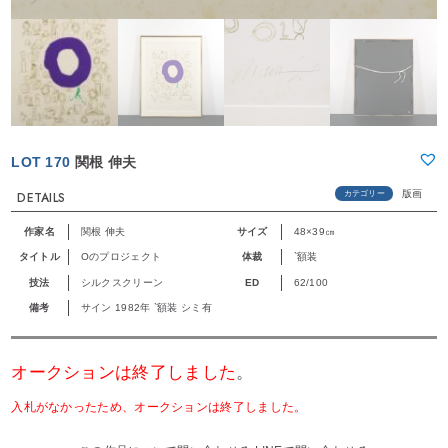
LOT 170
関根 伸夫
版画
カテゴリー
DETAILS
作家名
関根 伸夫
サイズ
48×39㎝
タイトル
Oのプロジェクト
体裁
`額装
技法
シルクスクリーン
ED
62/100
備考
サイン 1982年 `額装 シミ有
オークションは終了しました
。
入札がなかったため、オークションは終了しました。