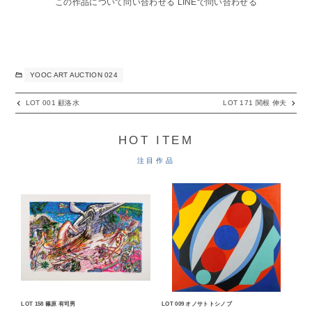
この作品について問い合わせる
LINEで問い合わせる
YOOC ART AUCTION 024
LOT 001 顧洛水
LOT 171 関根 伸夫
HOT ITEM
注目作品
LOT 158 篠原 有司男
LOT 009 オノサトトシノブ