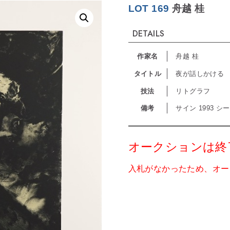
LOT 169
舟越 桂
DETAILS
作家名
舟越 桂
タイトル
夜が話しかける
技法
リトグラフ
備考
サイン 1993 シ
オークションは終
入札がなかったため、オー