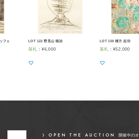
ュッフェ
LOT 122 野見山 暁治
LOT 150 棟方 志功
落札
：
¥
6,000
落札
：
¥
52,000
OPEN THE AUCTION
開催中の