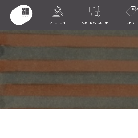
HOME
商品
YOOC ART AUCTION 022
LOT 169 舟越 桂
AUCTION
AUCTION GUIDE
SHOP