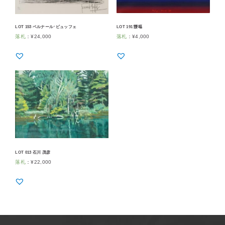
LOT 153 ベルナール･ビュッフェ
LOT 191 靉嘔
落札
：
¥
24,000
落札
：
¥
4,000
LOT 013 石川 茂彦
落札
：
¥
22,000