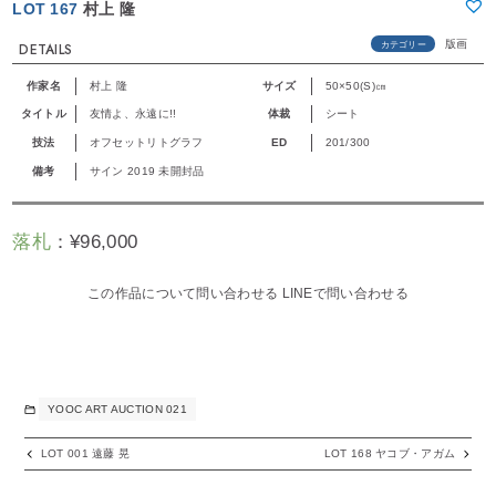
LOT 167
村上 隆
版画
カテゴリー
DETAILS
作家名
村上 隆
サイズ
50×50(S)㎝
タイトル
友情よ、永遠に!!
体裁
シート
技法
オフセットリトグラフ
ED
201/300
備考
サイン 2019 未開封品
落札
：
¥
96,000
この作品について問い合わせる
LINEで問い合わせる
YOOC ART AUCTION 021
LOT 001 遠藤 晃
LOT 168 ヤコブ・アガム