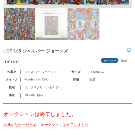
LOT 165
ジャスパー･ジョーンズ
版画
カテゴリー
DETAILS
作家名
ジャスパー･ジョーンズ
サイズ
81.5×61㎝
タイトル
Numbers in Color
体裁
`額装
技法
シルクスクリーンポスター
備考
1974年 `額装
オークションは終了しました
。
入札がなかったため、オークションは終了しました。