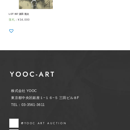
LOT 057 須田 剋太
落札
：
¥
34,000
株式会社 YOOC
東京都中央区銀座１−１６−５ 三田ビル８F
TEL：03-3561-3611
@YOOC ART AUCTION