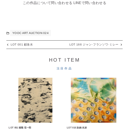
この作品について問い合わせる
LINEで問い合わせる
YOOC ART AUCTION 024
LOT 001 顧洛水
LOT 166 ジャン･フランソワ･ミレー
HOT ITEM
注目作品
LOT 051 猪熊 弦一郎
LOT 010 加納 光於