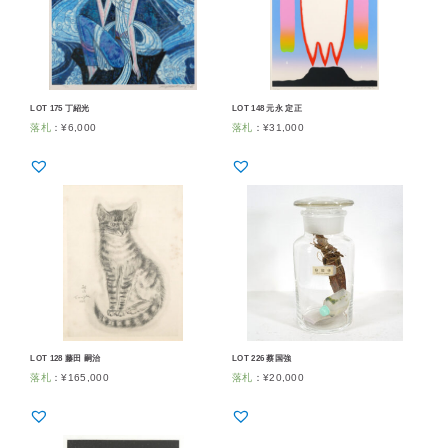
LOT 175 丁紹光
LOT 148 元永 定正
落札
：
¥
6,000
落札
：
¥
31,000
LOT 128 藤田 嗣治
LOT 226 蔡国強
落札
：
¥
165,000
落札
：
¥
20,000