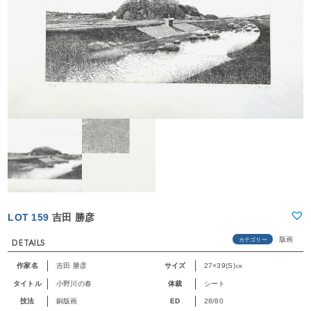
LOT 159
吉田 勝彦
版画
カテゴリー
DETAILS
作家名
吉田 勝彦
サイズ
27×39(S)㎝
タイトル
小野川の春
体裁
シート
技法
銅版画
ED
28/80