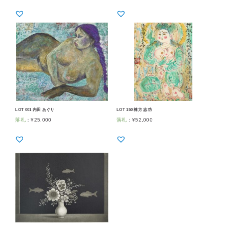
LOT 001 内田 あぐり
LOT 150 棟方 志功
落札
：
¥
25,000
落札
：
¥
52,000