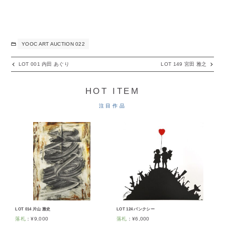
YOOC ART AUCTION 022
LOT 001 内田 あぐり
LOT 149 宮田 雅之
HOT ITEM
注目作品
LOT 014 片山 雅史
LOT 124 バンクシー
落札
：
¥
9,000
落札
：
¥
6,000