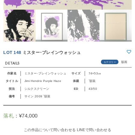
LOT 148
ミスター･ブレインウォッシュ
版画
カテゴリー
DETAILS
作家名
ミスター･ブレインウォッシュ
サイズ
74×53㎝
タイトル
Jimi Hendrix Purple Haze
体裁
`額装
技法
シルクスクリーン
ED
43/50
備考
サイン 2009 `額装
落札
：
¥
74,000
この作品について問い合わせる
LINEで問い合わせる