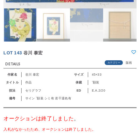
LOT 143
谷川 泰宏
版画
カテゴリー
DETAILS
作家名
谷川 泰宏
サイズ
45×33
タイトル
作品
体裁
`額装
技法
セリグラフ
ED
E.A.2/20
備考
サイン `額装 シミ有 若干退色有
オークションは終了しました
。
入札がなかったため、オークションは終了しました。