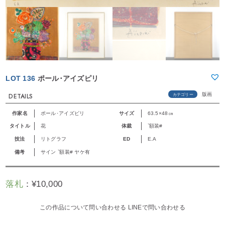
LOT 136
ポール･アイズピリ
版画
カテゴリー
DETAILS
作家名
ポール･アイズピリ
サイズ
63.5×48㎝
タイトル
花
体裁
`額装#
技法
リトグラフ
ED
E.A
備考
サイン `額装# ヤケ有
落札
：
¥
10,000
この作品について問い合わせる
LINEで問い合わせる