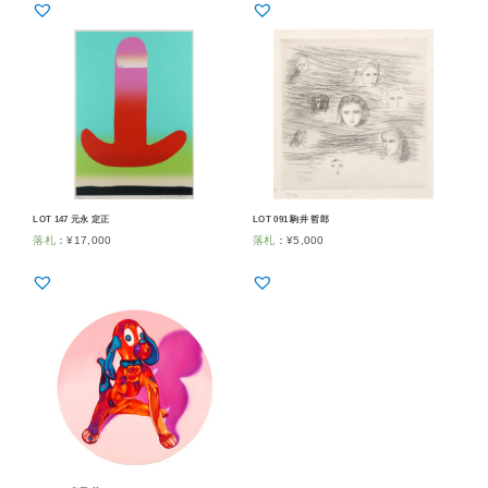
LOT 147 元永 定正
LOT 091 駒井 哲郎
落札
：
¥
17,000
落札
：
¥
5,000