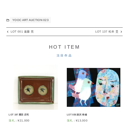
YOOC ART AUCTION 023
LOT 001 遠藤 晃
LOT 137 松本 旻
HOT ITEM
注目作品
LOT 197 濱田 庄司
LOT 035 深沢 幸雄
落札
：
¥
21,000
落札
：
¥
13,000