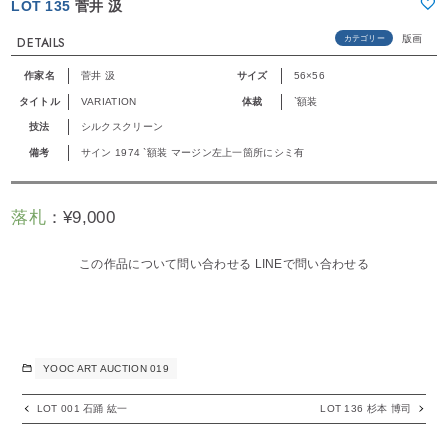
LOT 135
菅井 汲
版画
カテゴリー
DETAILS
作家名
菅井 汲
サイズ
56×56
タイトル
VARIATION
体裁
`額装
技法
シルクスクリーン
備考
サイン 1974 `額装 マージン左上一箇所にシミ有
落札
：
¥
9,000
この作品について問い合わせる
LINEで問い合わせる
YOOC ART AUCTION 019
LOT 001 石踊 紘一
LOT 136 杉本 博司