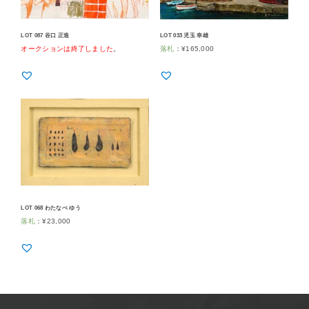
LOT 087 谷口 正造
LOT 033 児玉 幸雄
オークションは終了しました
。
落札
：
¥
165,000
LOT 068 わたなべ ゆう
落札
：
¥
23,000