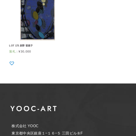
LOT 173 辰野 登恵子
落札
：
¥
30,000
株式会社 YOOC
東京都中央区銀座１−１６−５ 三田ビル８F