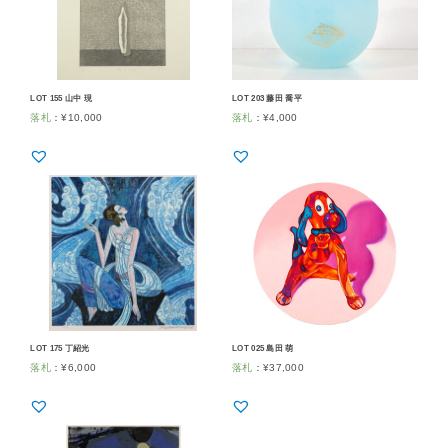
LOT 155 山中 現
LOT 203 藤田 喬平
落札
：
¥
10,000
落札
：
¥
4,000
LOT 175 丁紹光
LOT 025 島田 萌
落札
：
¥
6,000
落札
：
¥
37,000