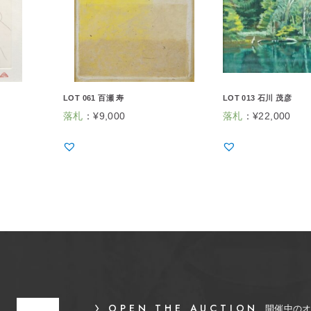
LOT 061 百瀬 寿
LOT 013 石川 茂彦
落札
：
¥
9,000
落札
：
¥
22,000
OPEN THE AUCTION
開催中の