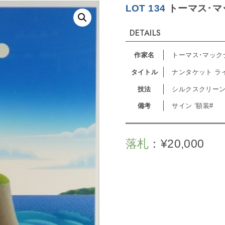
LOT 134
トーマス･マ
DETAILS
作家名
トーマス･マック
タイトル
ナンタケット ラ
技法
シルクスクリー
備考
サイン ‘額装#
落札
：
¥
20,000