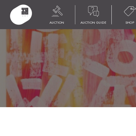
HOME
商品
YOOC ART AUCTION 021
LOT 134 トーマス･
AUCTION
AUCTION GUIDE
SHOP