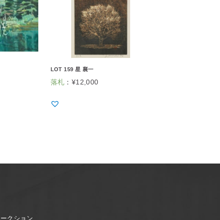
LOT 159 星 襄一
落札
：
¥
12,000
オークション