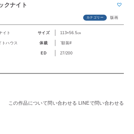
ックナイト
版画
カテゴリー
ナイト
サイズ
113×56.5㎝
イトハウス
体裁
`額装#
ン
ED
27/200
この作品について問い合わせる
LINEで問い合わせる