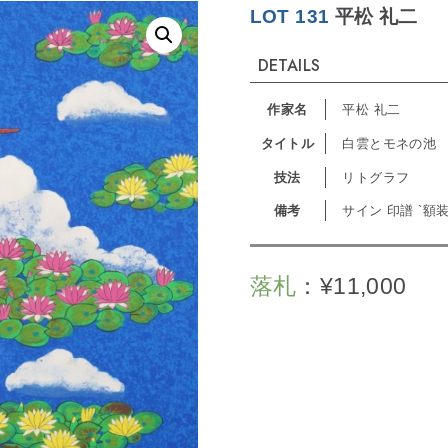
LOT 131
平松 礼二
DETAILS
作家名
平松 礼二
タイトル
白雲とモネの池
技法
リトグラフ
備考
サイン 印譜 `額
落札
：
¥
11,000