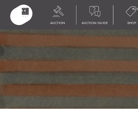
HOME
商品
YOOC ART AUCTION 022
LOT 131 平松 礼二
AUCTION
AUCTION GUIDE
SHOP