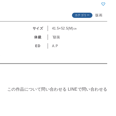
版画
カテゴリー
サイズ
41.5×52.5(M)㎝
体裁
`額装
ED
A.P
装
この作品について問い合わせる
LINEで問い合わせる