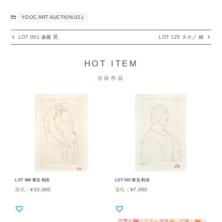
YOOC ART AUCTION 021
LOT 001 遠藤 晃
LOT 125 タカノ 綾
HOT ITEM
注目作品
LOT 069 有元 利夫
LOT 067 有元 利夫
落札
：
¥
10,000
落札
：
¥
7,000