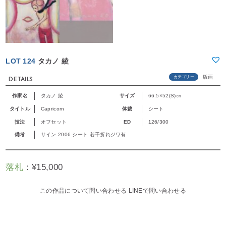
LOT 124
タカノ 綾
版画
カテゴリー
DETAILS
作家名
タカノ 綾
サイズ
66.5×52(S)㎝
タイトル
Capricorn
体裁
シート
技法
オフセット
ED
126/300
備考
サイン 2006 シート 若干折れジワ有
落札
：
¥
15,000
この作品について問い合わせる
LINEで問い合わせる