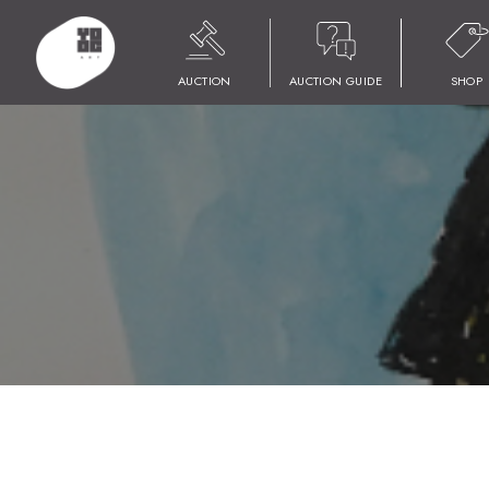
HOME
商品
YOOC ART AUCTION 023
LOT 116 ニコラ・ラン
AUCTION
AUCTION GUIDE
SHOP