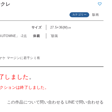
ンクレ
版画
カテゴリー
レ
サイズ
27.5×36(M)㎝
’AUTOMNE」 -2点
体裁
`額装
ー
 ヤケ マージンに若干シミ有
了しました
。
クションは終了しました。
この作品について問い合わせる
LINEで問い合わせる