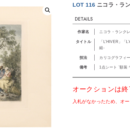
LOT 116
ニコラ・ラ
DETAILS
作家名
ニコラ・ランク
タイトル
「L’HIVER」「L
組-
技法
カリコグラフィ
備考
1点シート `額装
オークションは終
入札がなかったため、オー