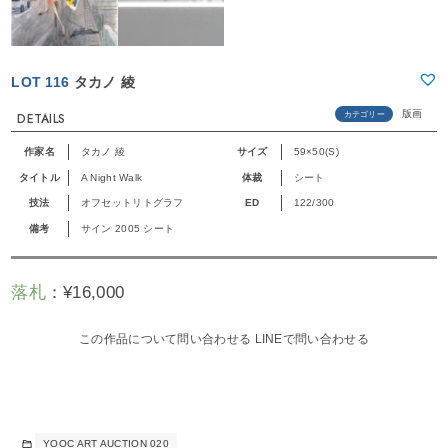
LOT 116
タカノ 綾
版画
カテゴリー
DETAILS
作家名
タカノ 綾
サイズ
59×50(S)
タイトル
A Night Walk
体裁
シート
技法
オフセットリトグラフ
ED
122/300
備考
サイン 2005 シート
落札
：
¥
16,000
この作品について問い合わせる
LINEで問い合わせる
YOOC ART AUCTION 020