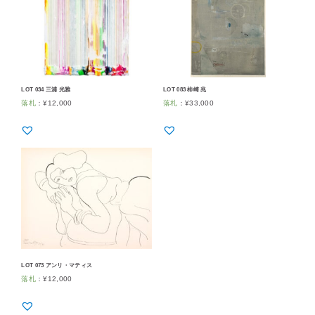
LOT 034 三浦 光雅
LOT 083 柿崎 兆
落札
：
¥
12,000
落札
：
¥
33,000
LOT 073 アンリ・マティス
落札
：
¥
12,000