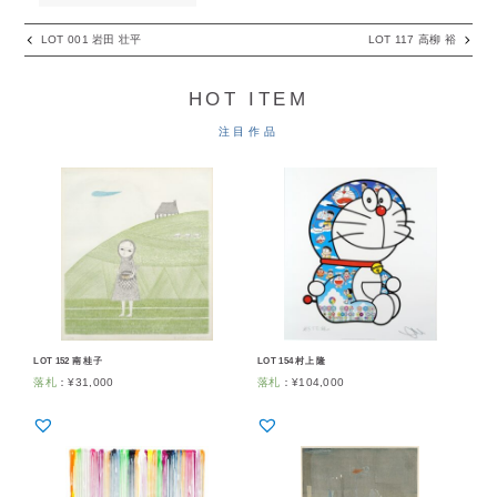
LOT 001 岩田 壮平
LOT 117 高柳 裕
HOT ITEM
注目作品
LOT 152 南 桂子
LOT 154 村上 隆
落札
：
¥
31,000
落札
：
¥
104,000