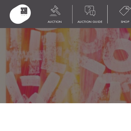
HOME
商品
YOOC ART AUCTION 021
LOT 104 北野 敏美
AUCTION
AUCTION GUIDE
SHOP