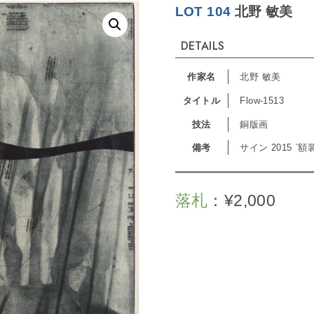
LOT 104
北野 敏美
DETAILS
作家名
北野 敏美
タイトル
Flow-1513
技法
銅版画
備考
サイン 2015 `額
落札
：
¥
2,000