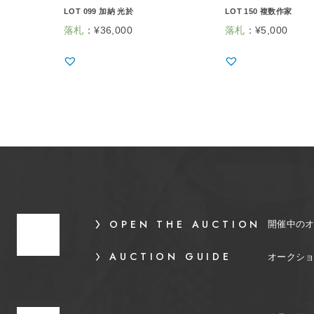
LOT 099 加納 光於
LOT 150 複数作家
落札
：
¥
36,000
落札
：
¥
5,000
OPEN THE AUCTION
開催中の
AUCTION GUIDE
オークシ