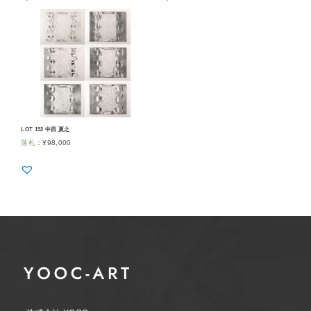
LOT 152 中西 夏之
落札
：
¥
98,000