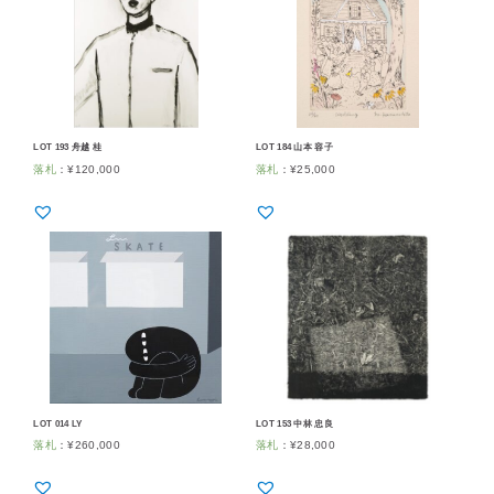
LOT 193 舟越 桂
LOT 184 山本 容子
落札
：
¥
120,000
落札
：
¥
25,000
LOT 014 LY
LOT 153 中林 忠良
落札
：
¥
260,000
落札
：
¥
28,000