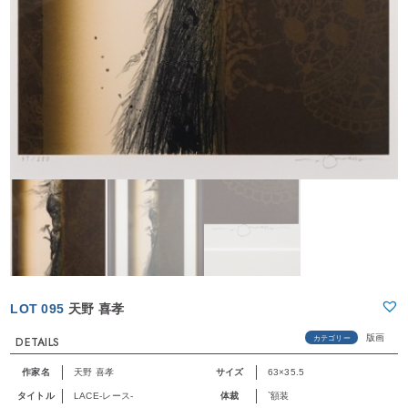
LOT 095
天野 喜孝
版画
カテゴリー
DETAILS
作家名
天野 喜孝
サイズ
63×35.5
タイトル
LACE-レース-
体裁
`額装