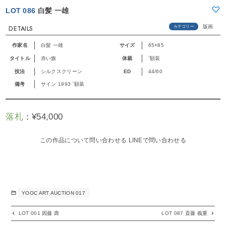
LOT 086
白髪 一雄
版画
カテゴリー
DETAILS
作家名
白髪 一雄
サイズ
65×85
タイトル
赤い旗
体裁
`額装
技法
シルクスクリーン
ED
44/60
備考
サイン 1993 `額装
落札
：
¥
54,000
この作品について問い合わせる
LINEで問い合わせる
YOOC ART AUCTION 017
LOT 001 因藤 壽
LOT 087 斎藤 義重