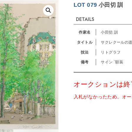
LOT 079
小田切 訓
DETAILS
作家名
小田切 訓
タイトル
サクレクールの
技法
リトグラフ
備考
サイン `額装
オークションは終
入札がなかったため、オー