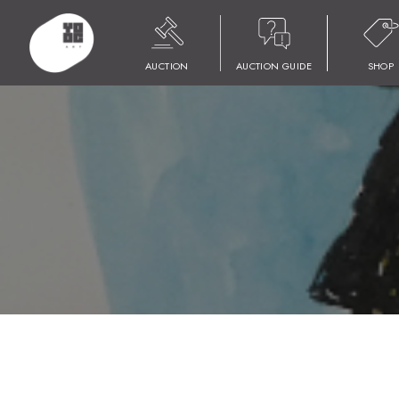
HOME
商品
YOOC ART AUCTION 023
LOT 079 小田切 訓
AUCTION
AUCTION GUIDE
SHOP