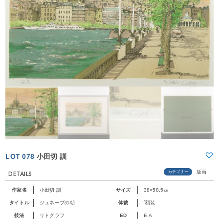
LOT 078
小田切 訓
版画
カテゴリー
DETAILS
作家名
小田切 訓
サイズ
38×58.5㎝
タイトル
ジュネーブの朝
体裁
`額装
技法
リトグラフ
ED
E.A