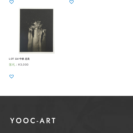
LOT 114 中林 忠良
落札
：
¥
3,000