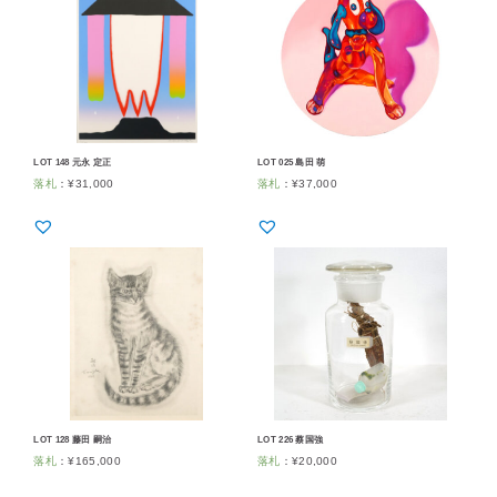
LOT 148 元永 定正
LOT 025 島田 萌
落札
：
¥
31,000
落札
：
¥
37,000
LOT 128 藤田 嗣治
LOT 226 蔡国強
落札
：
¥
165,000
落札
：
¥
20,000