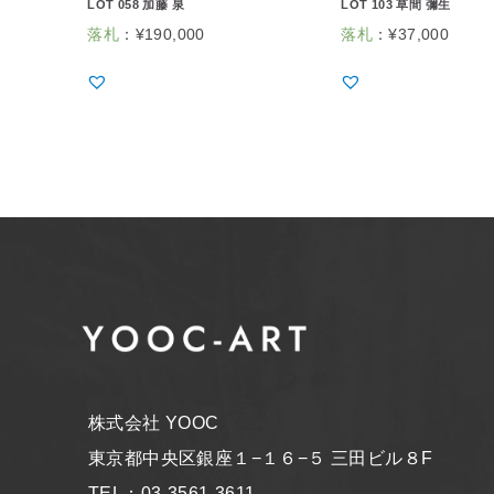
LOT 058 加藤 泉
LOT 103 草間 彌生
落札
：
¥
190,000
落札
：
¥
37,000
株式会社 YOOC
東京都中央区銀座１−１６−５ 三田ビル８F
TEL：03-3561-3611