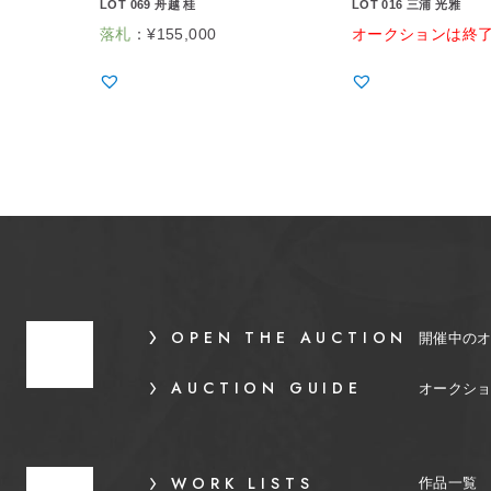
LOT 069 舟越 桂
LOT 016 三浦 光雅
落札
：
¥
155,000
オークションは終
OPEN THE AUCTION
開催中の
AUCTION GUIDE
オークシ
WORK LISTS
作品一覧