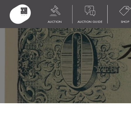
HOME
商品
YOOC ART AUCTION 017
LOT 077 山下 清
AUCTION
AUCTION GUIDE
SHOP