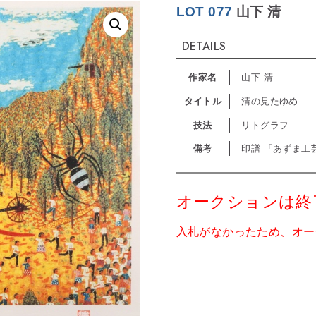
LOT 077
山下 清
DETAILS
作家名
山下 清
タイトル
清の見たゆめ
技法
リトグラフ
備考
印譜 「あずま工
オークションは終
入札がなかったため、オー