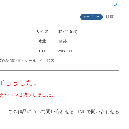
版画
カテゴリー
サイズ
32×44.5(S)
体裁
`額装
ED
248/300
芸作品保証書・シール」付 `額装
了しました
。
クションは終了しました。
この作品について問い合わせる
LINEで問い合わせる