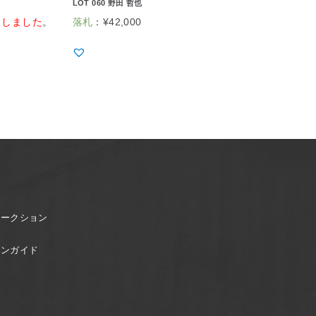
LOT 060 野田 哲也
了しました
。
落札
：
¥
42,000
オークション
ョンガイド